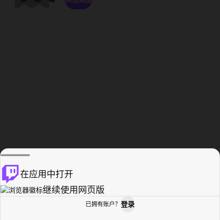
在应用中打开
继续使用网页版
登录
已拥有账户？
主页
浏览
活动纪录
个人资料