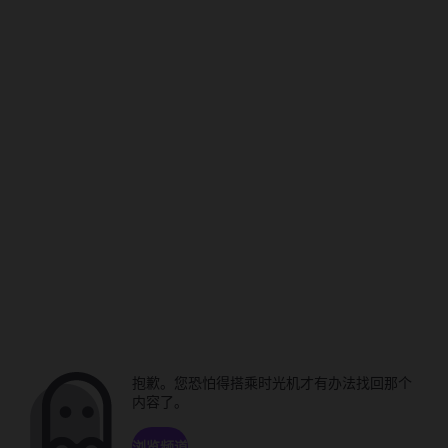
抱歉。您恐怕得搭乘时光机才有办法找回那个
内容了。
浏览频道