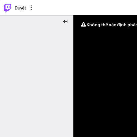
.
⌥
P
Duyệt
Không thể xác định phân