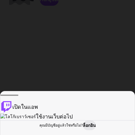
เปิดในแอพ
ใช้งานเว็บต่อไป
ล็อกอิน
คุณมีบัญชีอยู่แล้วใช่หรือไม่?
หน้าแรก
เรียกดู
กิจกรรม
โปรไฟล์