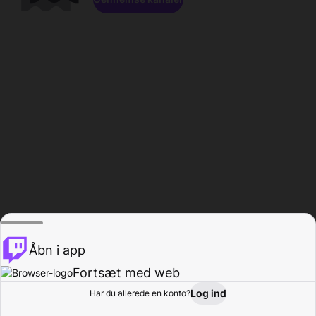
Åbn i app
Fortsæt med web
Log ind
Har du allerede en konto?
Hjem
Gennemse
Aktivitet
Profil