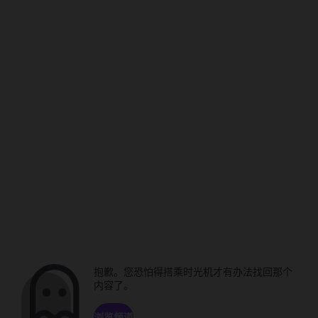
抱歉。您恐怕得搭乘时光机才有办法找回那个
内容了。
浏览频道