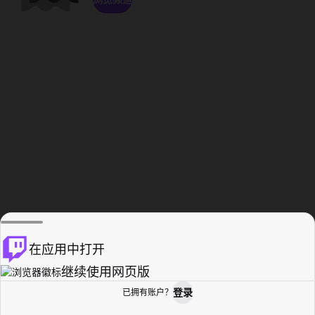
在应用中打开
继续使用网页版
登录
已拥有账户？
主页
浏览
活动纪录
个人资料