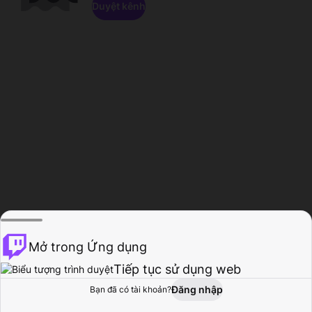
Duyệt kênh
Mở trong Ứng dụng
Tiếp tục sử dụng web
Đăng nhập
Bạn đã có tài khoản?
Trang chủ
Duyệt
Hoạt động
Hồ sơ