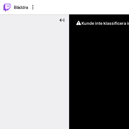
⌥
P
Bläddra
Kunde inte klassificera 