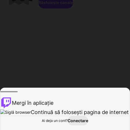
Răsfoiește canale
Mergi în aplicație
Continuă să folosești pagina de internet
Conectare
Ai deja un cont?
Acasă
Răsfoire
Activitate
Profil