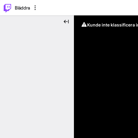
⌥
P
Bläddra
Kunde inte klassificera 