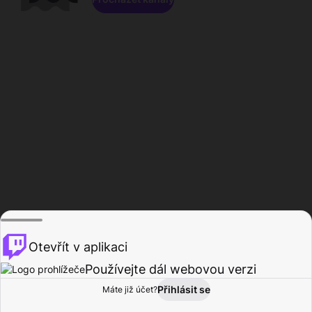
Otevřít v aplikaci
Používejte dál webovou verzi
Přihlásit se
Máte již účet?
Domů
Procházet
Aktivita
Profil