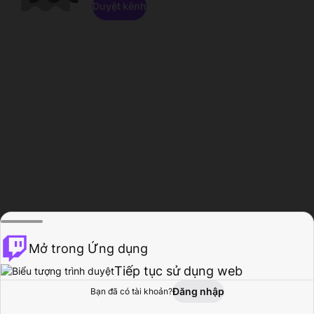
Duyệt kênh
Mở trong Ứng dụng
Tiếp tục sử dụng web
Đăng nhập
Bạn đã có tài khoản?
Trang chủ
Duyệt
Hoạt động
Hồ sơ