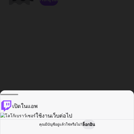
เปิดในแอพ
ใช้งานเว็บต่อไป
ล็อกอิน
คุณมีบัญชีอยู่แล้วใช่หรือไม่?
หน้าแรก
เรียกดู
กิจกรรม
โปรไฟล์