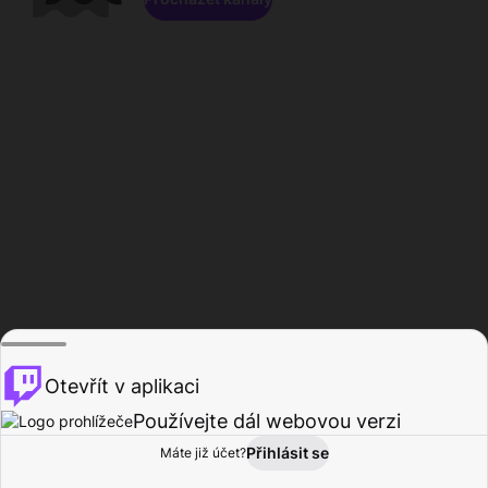
Otevřít v aplikaci
Používejte dál webovou verzi
Přihlásit se
Máte již účet?
Domů
Procházet
Aktivita
Profil