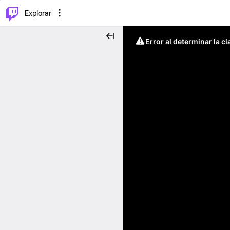
⌥
P
Explorar
Error al determinar la c