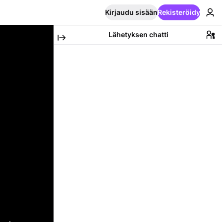
Kirjaudu sisään
Rekisteröidy
Lähetyksen chatti