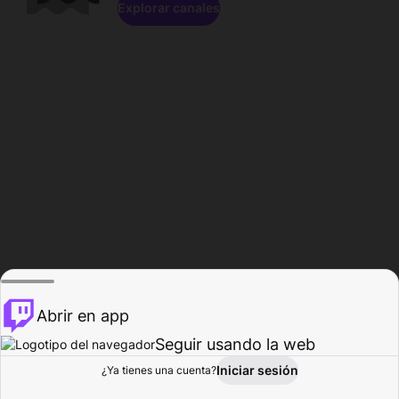
Explorar canales
Abrir en app
Seguir usando la web
Iniciar sesión
Página del
¿Ya tienes una cuenta?
Explorar
Actividad
Perfil
Creador