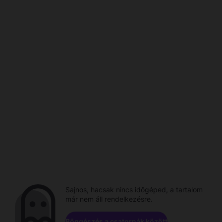
Sajnos, hacsak nincs időgéped, a tartalom
már nem áll rendelkezésre.
Böngészés a csatornák között