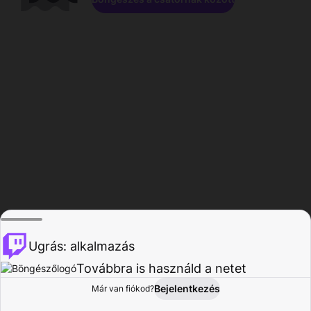
Ugrás: alkalmazás
Továbbra is használd a netet
Bejelentkezés
Már van fiókod?
Főoldal
Böngészés
Tevékenység
Profil