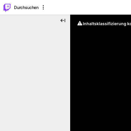
.
⌥
P
Durchsuchen
Inhaltsklassifizierung 