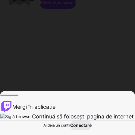
Răsfoiește canale
Mergi în aplicație
Continuă să folosești pagina de internet
Conectare
Ai deja un cont?
Acasă
Răsfoire
Activitate
Profil