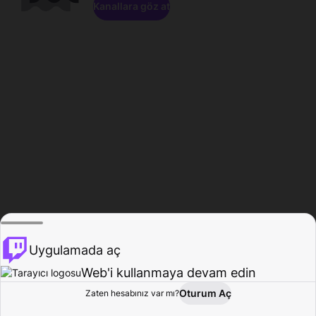
Kanallara göz at
Uygulamada aç
Web'i kullanmaya devam edin
Oturum Aç
Zaten hesabınız var mı?
Ana Sayfa
Gözat
Aktivite
Profil