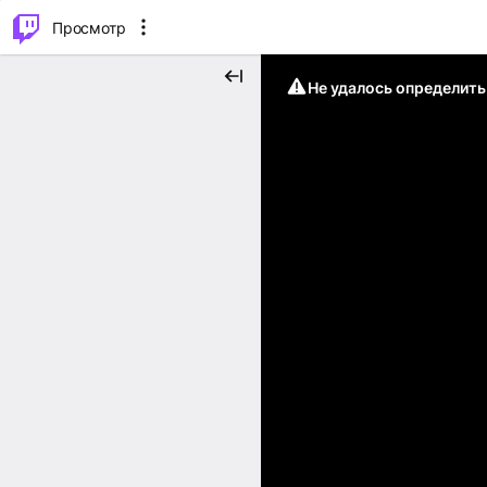
.
⌥
P
Просмотр
Не удалось определит