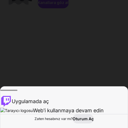
Kanallara göz at
Uygulamada aç
Web'i kullanmaya devam edin
Oturum Aç
Zaten hesabınız var mı?
Ana Sayfa
Gözat
Aktivite
Profil