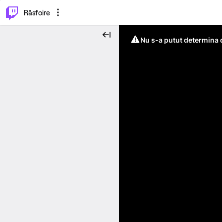
⌥
P
Răsfoire
Nu s-a putut determina c