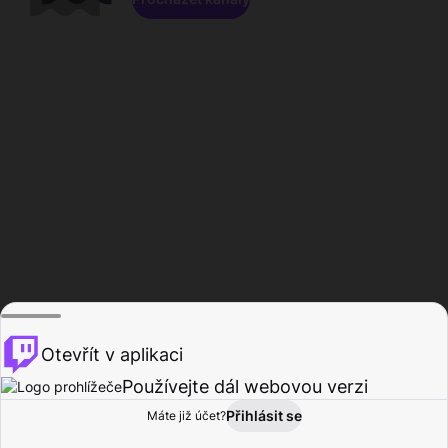
Otevřít v aplikaci
Používejte dál webovou verzi
Přihlásit se
Máte již účet?
Domů
Procházet
Aktivita
Profil