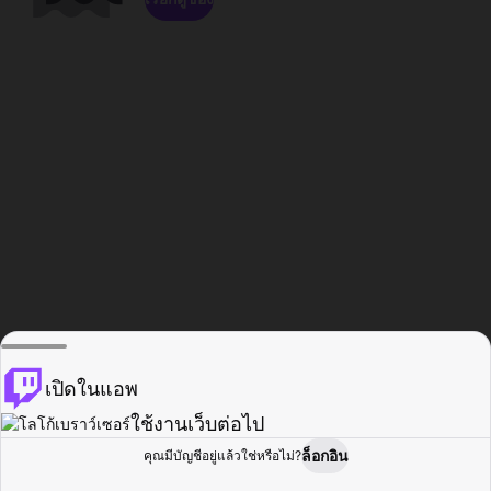
เปิดในแอพ
ใช้งานเว็บต่อไป
ล็อกอิน
คุณมีบัญชีอยู่แล้วใช่หรือไม่?
หน้าแรก
เรียกดู
กิจกรรม
โปรไฟล์