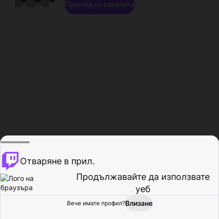
Преглед на каналите
Отваряне в прил.
Продължавайте да използвате
уеб
Влизане
Вече имате профил?
Начало
Преглед
Активност
Профил