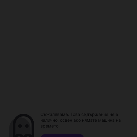
Съжаляваме. Това съдържание не е
налично, освен ако нямате машина на
времето.