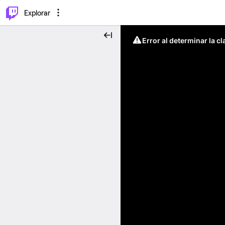
⌥
P
Explorar
Error al determinar la c