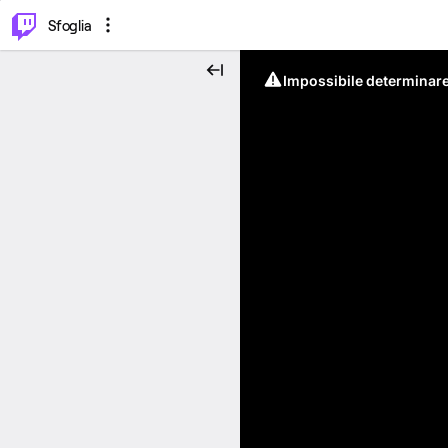
⌥
P
Sfoglia
Impossibile determinare