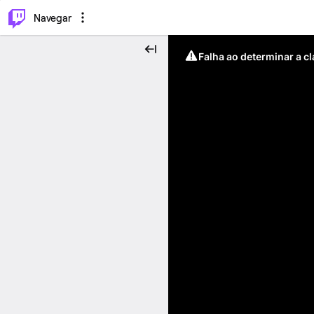
⌥
P
Navegar
Falha ao determinar a c