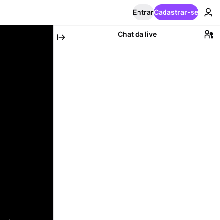
Entrar
Cadastrar-se
Chat da live