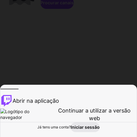
Procurar canais
Abrir na aplicação
Continuar a utilizar a versão
web
Iniciar sessão
Já tens uma conta?
Página inicial
Procurar
Atividade
Perfil