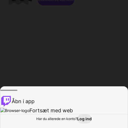
Åbn i app
Fortsæt med web
Log ind
Har du allerede en konto?
Hjem
Gennemse
Aktivitet
Profil