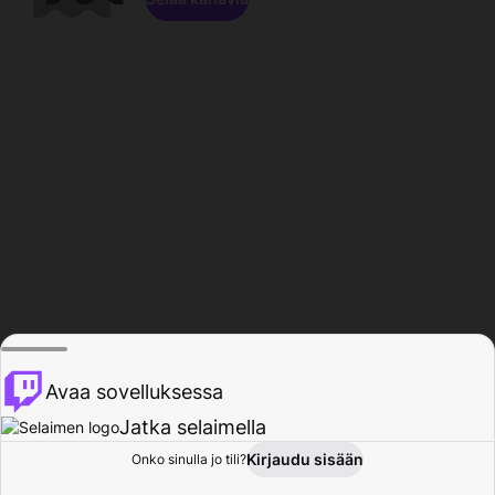
Avaa sovelluksessa
Jatka selaimella
Kirjaudu sisään
Onko sinulla jo tili?
Koti
Selaa
Toiminta
Profiili