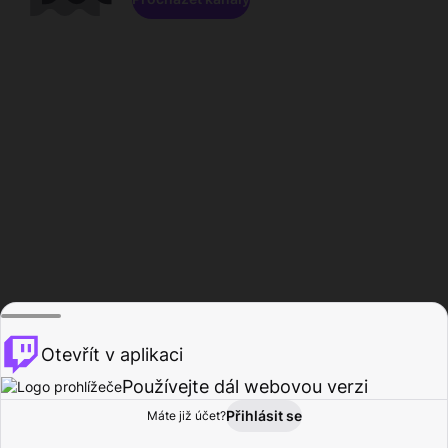
Otevřít v aplikaci
Používejte dál webovou verzi
Přihlásit se
Máte již účet?
Domů
Procházet
Aktivita
Profil