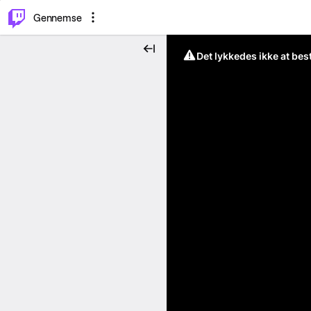
⌥
P
Gennemse
Det lykkedes ikke at be