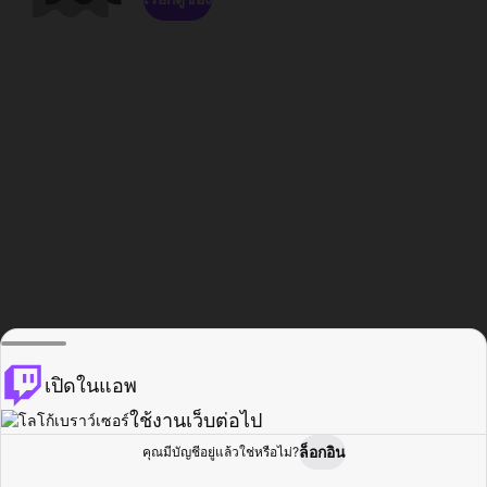
เปิดในแอพ
ใช้งานเว็บต่อไป
ล็อกอิน
คุณมีบัญชีอยู่แล้วใช่หรือไม่?
หน้าแรก
เรียกดู
กิจกรรม
โปรไฟล์