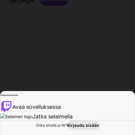
Avaa sovelluksessa
Jatka selaimella
Kirjaudu sisään
Onko sinulla jo tili?
Koti
Selaa
Toiminta
Profiili