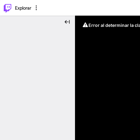
⌥
P
Explorar
Error al determinar la c