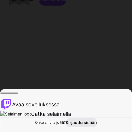
Avaa sovelluksessa
Jatka selaimella
Kirjaudu sisään
Onko sinulla jo tili?
Koti
Selaa
Toiminta
Profiili