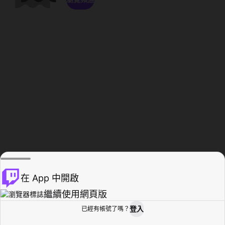
在 App 中開啟
繼續使用網頁版
登入
已經有帳號了嗎？
創作者基地
瀏覽
活動紀錄
個人檔案