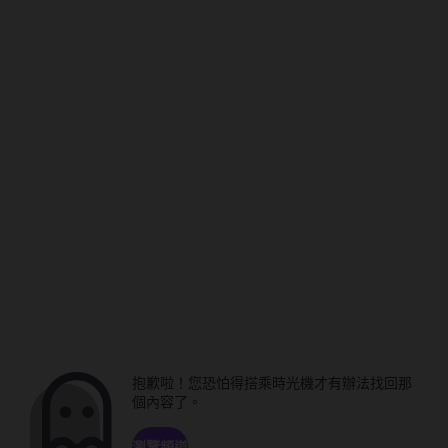
抱歉啦！您恐怕得搭乘時光機才有辦法找回那
個內容了。
瀏覽頻道