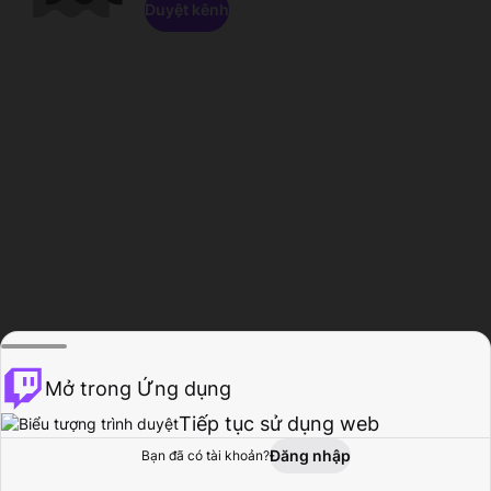
Duyệt kênh
Mở trong Ứng dụng
Tiếp tục sử dụng web
Đăng nhập
Bạn đã có tài khoản?
Trang chủ
Duyệt
Hoạt động
Hồ sơ