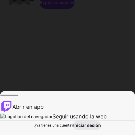
Explorar canales
Abrir en app
Seguir usando la web
Iniciar sesión
Página del
¿Ya tienes una cuenta?
Explorar
Actividad
Perfil
Creador