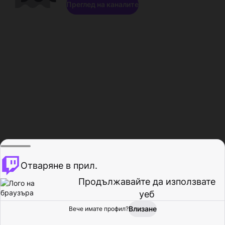
Преглед на каналите
Отваряне в прил.
Продължавайте да използвате
уеб
Влизане
Вече имате профил?
Начало
Преглед
Активност
Профил