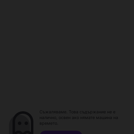
Съжаляваме. Това съдържание не е
налично, освен ако нямате машина на
времето.