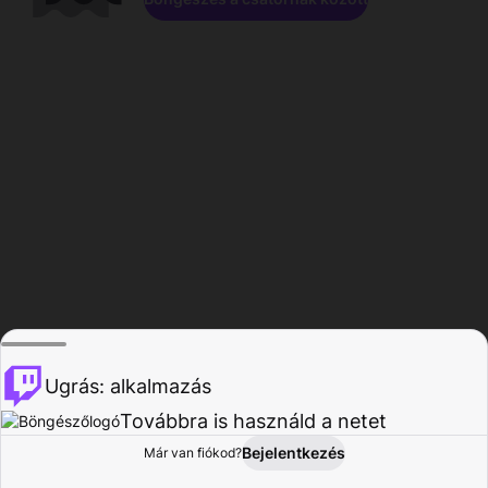
Ugrás: alkalmazás
Továbbra is használd a netet
Bejelentkezés
Már van fiókod?
Főoldal
Böngészés
Tevékenység
Profil