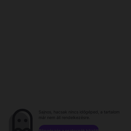
Sajnos, hacsak nincs időgéped, a tartalom
már nem áll rendelkezésre.
Böngészés a csatornák között