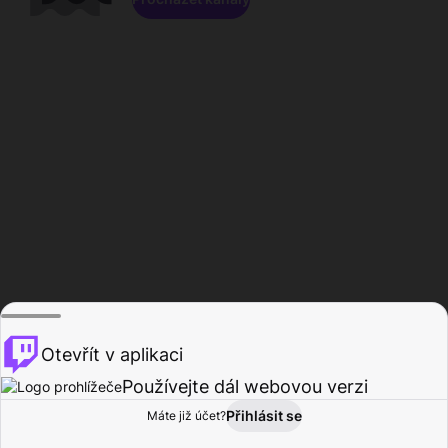
Otevřít v aplikaci
Používejte dál webovou verzi
Přihlásit se
Máte již účet?
Domů
Procházet
Aktivita
Profil