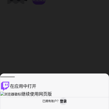
在应用中打开
继续使用网页版
登录
已拥有账户？
主页
浏览
活动纪录
个人资料