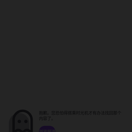
抱歉。您恐怕得搭乘时光机才有办法找回那个
内容了。
浏览频道