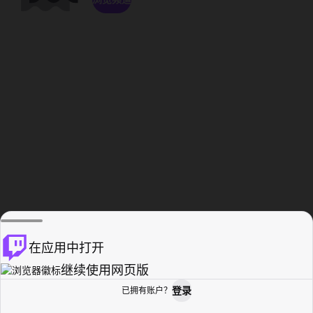
在应用中打开
继续使用网页版
登录
已拥有账户？
主页
浏览
活动纪录
个人资料