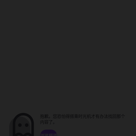
抱歉。您恐怕得搭乘时光机才有办法找回那个
内容了。
浏览频道