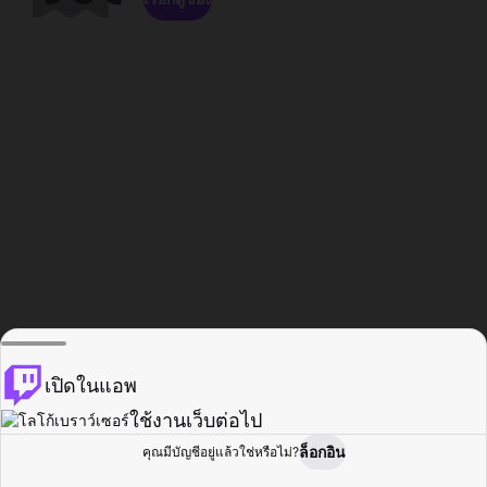
เปิดในแอพ
ใช้งานเว็บต่อไป
ล็อกอิน
คุณมีบัญชีอยู่แล้วใช่หรือไม่?
หน้าแรก
เรียกดู
กิจกรรม
โปรไฟล์