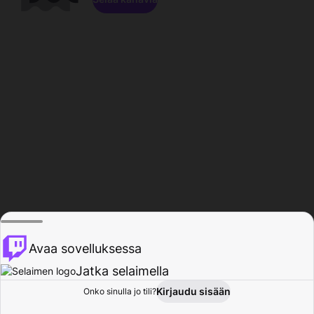
Avaa sovelluksessa
Jatka selaimella
Kirjaudu sisään
Onko sinulla jo tili?
Koti
Selaa
Toiminta
Profiili