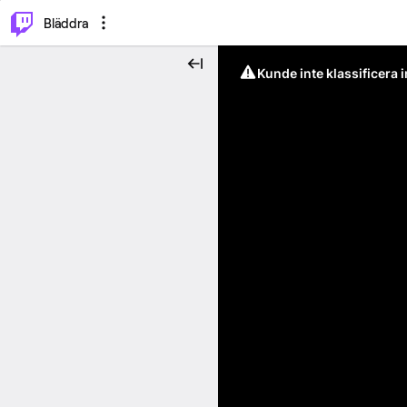
⌥
P
Bläddra
Kunde inte klassificera 