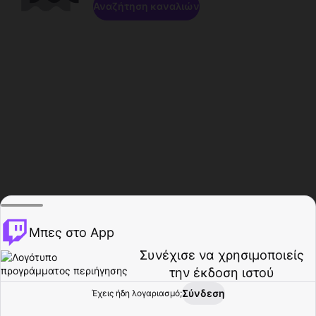
Αναζήτηση καναλιών
Μπες στο App
Συνέχισε να χρησιμοποιείς
την έκδοση ιστού
Σύνδεση
Έχεις ήδη λογαριασμό;
Αρχική σελίδα
Περιήγηση
Δραστηριότητα
Προφίλ